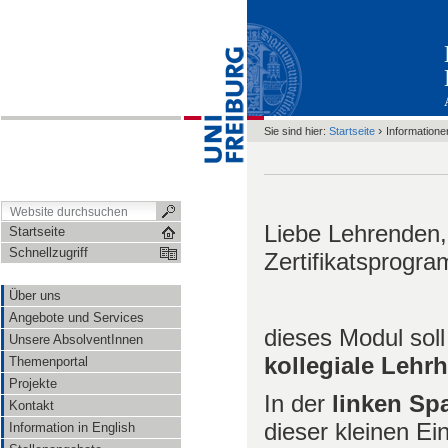
›
Sie sind hier:
Startseite
Informatione
Liebe Lehrenden,
Startseite
Schnellzugriff
Zertifikatsprogr
Über uns
Angebote und Services
dieses Modul soll 
Unsere AbsolventInnen
kollegiale Lehr
Themenportal
Projekte
In der
linken Spa
Kontakt
dieser kleinen Ein
Information in English