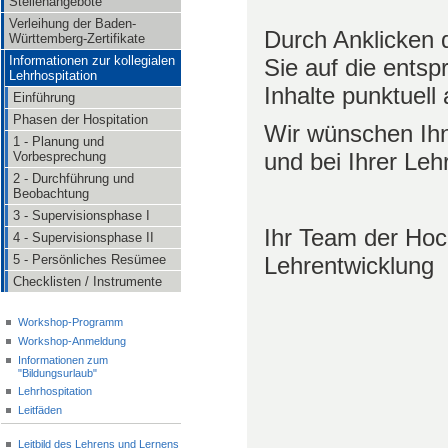
Stellenangebote
Verleihung der Baden-
Durch Anklicken d
Württemberg-Zertifikate
Informationen zur kollegialen
Sie auf die ents
Lehrhospitation
Inhalte punktuell
Einführung
Phasen der Hospitation
Wir wünschen Ihn
1 - Planung und
und bei Ihrer Leh
Vorbesprechung
2 - Durchführung und
Beobachtung
3 - Supervisionsphase I
Ihr Team der Hoch
4 - Supervisionsphase II
Lehrentwicklung
5 - Persönliches Resümee
Checklisten / Instrumente
Workshop-Programm
Workshop-Anmeldung
Informationen zum
"Bildungsurlaub"
Lehrhospitation
Leitfäden
Leitbild des Lehrens und Lernens