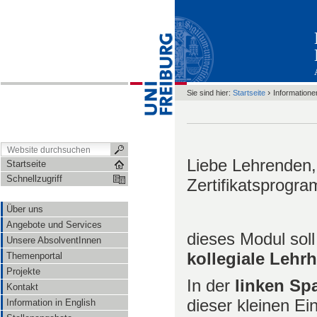
›
Sie sind hier:
Startseite
Informatione
Liebe Lehrenden,
Startseite
Schnellzugriff
Zertifikatsprogr
Über uns
Angebote und Services
dieses Modul soll 
Unsere AbsolventInnen
kollegiale Lehr
Themenportal
Projekte
In der
linken Spa
Kontakt
dieser kleinen Ein
Information in English