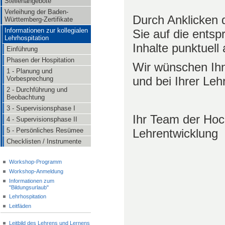
Stellenangebote
Verleihung der Baden-
Durch Anklicken d
Württemberg-Zertifikate
Informationen zur kollegialen
Sie auf die ents
Lehrhospitation
Inhalte punktuell
Einführung
Phasen der Hospitation
Wir wünschen Ihn
1 - Planung und
und bei Ihrer Leh
Vorbesprechung
2 - Durchführung und
Beobachtung
3 - Supervisionsphase I
Ihr Team der Hoch
4 - Supervisionsphase II
Lehrentwicklung
5 - Persönliches Resümee
Checklisten / Instrumente
Workshop-Programm
Workshop-Anmeldung
Informationen zum
"Bildungsurlaub"
Lehrhospitation
Leitfäden
Leitbild des Lehrens und Lernens