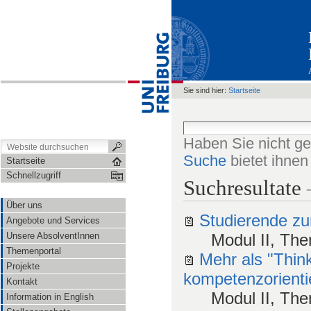
Sie sind hier:
Startseite
Haben Sie nicht g
Suche
bietet ihne
Startseite
Schnellzugriff
Suchresultate
Über uns
Studierende zu
Angebote und Services
Modul II, The
Unsere AbsolventInnen
Themenportal
Mehr als "Thin
Projekte
kompetenzorienti
Kontakt
Modul II, Th
Information in English