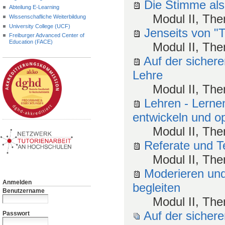
Die Stimme als
Abteilung E-Learning
Modul II, Th
Wissenschafliche Weiterbildung
University College (UCF)
Jenseits von "
Freiburger Advanced Center of
Education (FACE)
Modul II, Th
Auf der sicher
Lehre
Modul II, Th
Lehren - Lerne
entwickeln und o
Modul II, Th
Referate und T
Modul II, Th
Moderieren und
Anmelden
begleiten
Benutzername
Modul II, Th
Auf der sicher
Passwort