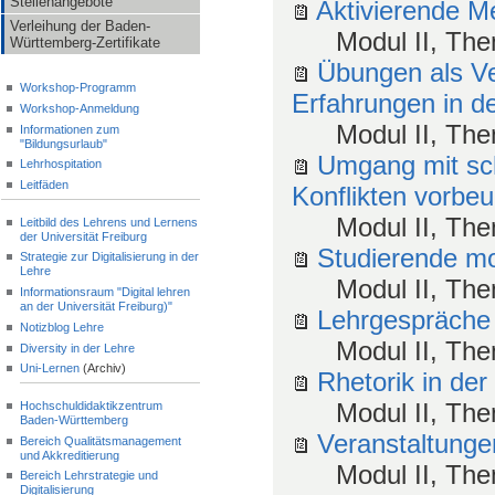
Stellenangebote
Aktivierende M
Verleihung der Baden-
Modul II, Th
Württemberg-Zertifikate
Übungen als Ve
Workshop-Programm
Erfahrungen in 
Workshop-Anmeldung
Modul II, Th
Informationen zum
"Bildungsurlaub"
Umgang mit sch
Lehrhospitation
Leitfäden
Konflikten vorbeu
Modul II, Th
Leitbild des Lehrens und Lernens
der Universität Freiburg
Studierende mot
Strategie zur Digitalisierung in der
Lehre
Modul II, Th
Informationsraum "Digital lehren
an der Universität Freiburg)"
Lehrgespräche 
Notizblog Lehre
Modul II, Th
Diversity in der Lehre
Uni-Lernen
(Archiv)
Rhetorik in de
Modul II, Th
Hochschuldidaktikzentrum
Baden-Württemberg
Veranstaltunge
Bereich Qualitätsmanagement
und Akkreditierung
Modul II, Th
Bereich Lehrstrategie und
Digitalisierung