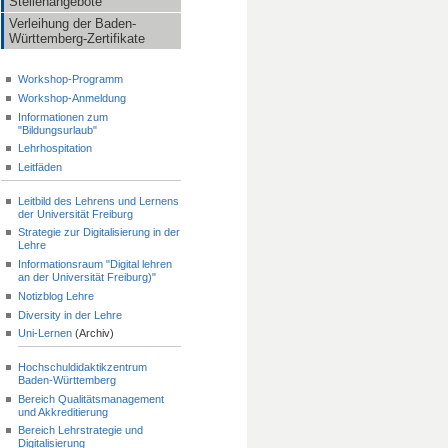
Stellenangebote
Verleihung der Baden-
Württemberg-Zertifikate
Workshop-Programm
Workshop-Anmeldung
Informationen zum
"Bildungsurlaub"
Lehrhospitation
Leitfäden
Leitbild des Lehrens und Lernens
der Universität Freiburg
Strategie zur Digitalisierung in der
Lehre
Informationsraum "Digital lehren
an der Universität Freiburg)"
Notizblog Lehre
Diversity in der Lehre
Uni-Lernen
(Archiv)
Hochschuldidaktikzentrum
Baden-Württemberg
Bereich Qualitätsmanagement
und Akkreditierung
Bereich Lehrstrategie und
Digitalisierung