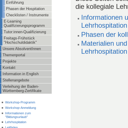
Einführung
die kollegiale Leh
Phasen der Hospitation
Checklisten / Instrumente
Informationen u
E-Learning
Lehrhospitation
Qualifizierungsprogramm
Tutor:innen-Qualifizierung
Phasen der koll
Freitags-Frühstück
Materialien und
"Hochschuldidaktik"
Unsere AbsolventInnen
Lehrhospitation
Themenportal
Projekte
Kontakt
Information in English
Stellenangebote
Verleihung der Baden-
Württemberg-Zertifikate
Workshop-Programm
Workshop-Anmeldung
Informationen zum
"Bildungsurlaub"
Lehrhospitation
Leitfäden