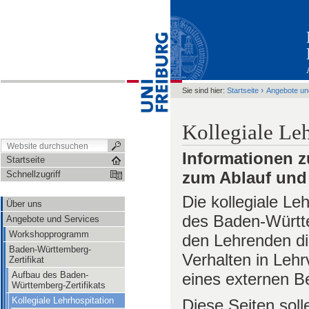
›
Sie sind hier:
Startseite
Angebote un
Kollegiale Leh
Informationen z
Startseite
zum Ablauf und
Schnellzugriff
Die kollegiale Leh
Über uns
des Baden-Württem
Angebote und Services
Workshopprogramm
den Lehrenden die
Baden-Württemberg-
Verhalten in Leh
Zertifikat
Aufbau des Baden-
eines externen Be
Württemberg-Zertifikats
Kollegiale Lehrhospitation
Diese Seiten solle