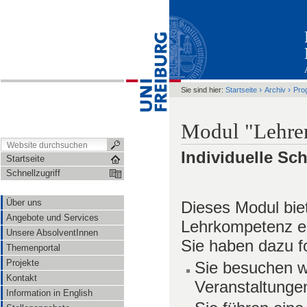
›
›
Sie sind hier:
Startseite
Archiv
Pro
Modul "Lehren
Individuelle Sc
Startseite
Schnellzugriff
Über uns
Dieses Modul biet
Angebote und Services
Lehrkompetenz ein
Unsere AbsolventInnen
Sie haben dazu fo
Themenportal
Projekte
Sie besuchen w
Kontakt
Veranstaltunge
Information in English