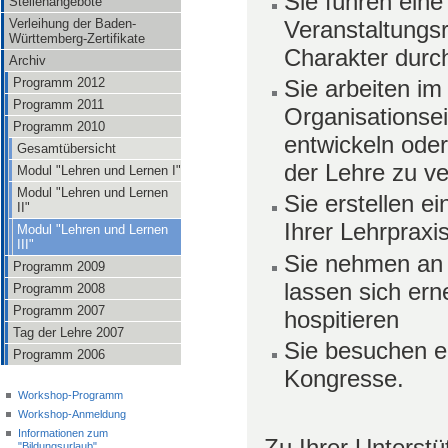
Sie führen eine
Stellenangebote
Veranstaltungs
Verleihung der Baden-
Württemberg-Zertifikate
Charakter durc
Archiv
Programm 2012
Sie arbeiten i
Programm 2011
Organisationsei
Programm 2010
entwickeln oder
Gesamtübersicht
der Lehre zu v
Modul "Lehren und Lernen I"
Modul "Lehren und Lernen
Sie erstellen e
II"
Ihrer Lehrpraxis
Modul "Lehren und Lernen
III"
Sie nehmen an 
Programm 2009
lassen sich ern
Programm 2008
Programm 2007
hospitieren
Tag der Lehre 2007
Sie besuchen e
Programm 2006
Kongresse.
Workshop-Programm
Workshop-Anmeldung
Informationen zum
Zu Ihrer Unterstü
"Bildungsurlaub"