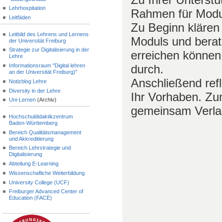
Lehrhospitation
Rahmen für Modul
Leitfäden
Zu Beginn klären
Leitbild des Lehrens und Lernens
Moduls und berate
der Universität Freiburg
Strategie zur Digitalisierung in der
erreichen können
Lehre
Informationsraum "Digital lehren
durch.
an der Universität Freiburg)"
Anschließend ref
Notizblog Lehre
Diversity in der Lehre
Ihr Vorhaben. Zu
Uni-Lernen
(Archiv)
gemeinsam Verlau
Hochschuldidaktikzentrum
Baden-Württemberg
Bereich Qualitätsmanagement
und Akkreditierung
Bereich Lehrstrategie und
Digitalisierung
Abteilung E-Learning
Wissenschafliche Weiterbildung
University College (UCF)
Freiburger Advanced Center of
Education (FACE)