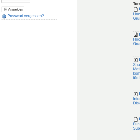
Ter
F
Hoc
Passwort vergessen?
Gru
F
Hoc
Gru
M
Sha
Met
kom
för
Inte
Dis
F
Fun
Sup