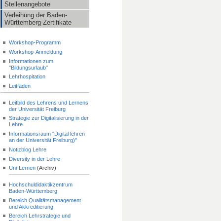
Stellenangebote
Verleihung der Baden-
Württemberg-Zertifikate
Workshop-Programm
Workshop-Anmeldung
Informationen zum
"Bildungsurlaub"
Lehrhospitation
Leitfäden
Leitbild des Lehrens und Lernens
der Universität Freiburg
Strategie zur Digitalisierung in der
Lehre
Informationsraum "Digital lehren
an der Universität Freiburg)"
Notizblog Lehre
Diversity in der Lehre
Uni-Lernen
(Archiv)
Hochschuldidaktikzentrum
Baden-Württemberg
Bereich Qualitätsmanagement
und Akkreditierung
Bereich Lehrstrategie und