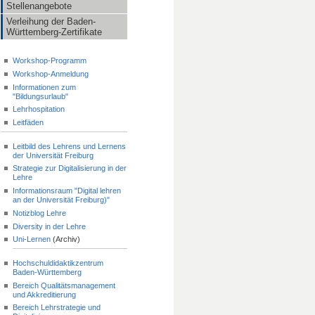
Stellenangebote
Verleihung der Baden-
Württemberg-Zertifikate
Workshop-Programm
Workshop-Anmeldung
Informationen zum
"Bildungsurlaub"
Lehrhospitation
Leitfäden
Leitbild des Lehrens und Lernens
der Universität Freiburg
Strategie zur Digitalisierung in der
Lehre
Informationsraum "Digital lehren
an der Universität Freiburg)"
Notizblog Lehre
Diversity in der Lehre
Uni-Lernen
(Archiv)
Hochschuldidaktikzentrum
Baden-Württemberg
Bereich Qualitätsmanagement
und Akkreditierung
Bereich Lehrstrategie und