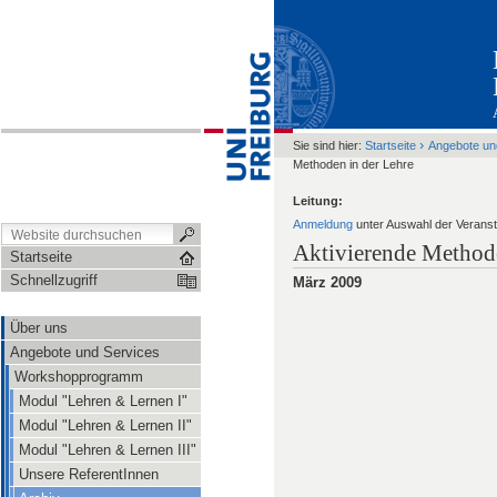
›
Sie sind hier:
Startseite
Angebote un
Methoden in der Lehre
Leitung:
Anmeldung
unter Auswahl der Veranst
Aktivierende Methode
Startseite
Schnellzugriff
März 2009
Über uns
Angebote und Services
Workshopprogramm
Modul "Lehren & Lernen I"
Modul "Lehren & Lernen II"
Modul "Lehren & Lernen III"
Unsere ReferentInnen