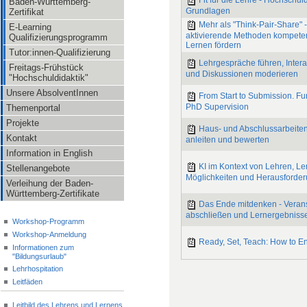
Fit für die Lehre - Hochschul
Baden-Württemberg-
Grundlagen
Zertifikat
Mehr als "Think-Pair-Share" 
E-Learning
aktivierende Methoden kompeten
Qualifizierungsprogramm
Lernen fördern
Tutor:innen-Qualifizierung
Lehrgespräche führen, Intera
Freitags-Frühstück
und Diskussionen moderieren
"Hochschuldidaktik"
Unsere AbsolventInnen
From Start to Submission. F
PhD Supervision
Themenportal
Projekte
Haus- und Abschlussarbeiten
Kontakt
anleiten und bewerten
Information in English
KI im Kontext von Lehren, Le
Stellenangebote
Möglichkeiten und Herausforde
Verleihung der Baden-
Württemberg-Zertifikate
Das Ende mitdenken - Veran
abschließen und Lernergebnisse
Workshop-Programm
Workshop-Anmeldung
Ready, Set, Teach: How to E
Informationen zum
"Bildungsurlaub"
Lehrhospitation
Leitfäden
Leitbild des Lehrens und Lernens