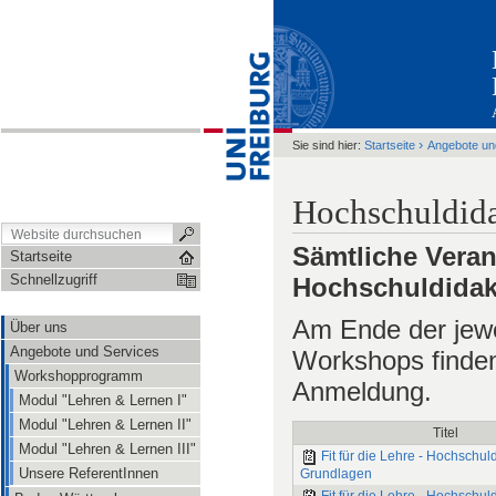
›
Sie sind hier:
Startseite
Angebote un
Hochschuldida
Sämtliche Veran
Startseite
Schnellzugriff
Hochschuldidakt
Am Ende der jewe
Über uns
Angebote und Services
Workshops finden
Workshopprogramm
Anmeldung.
Modul "Lehren & Lernen I"
Modul "Lehren & Lernen II"
Titel
Modul "Lehren & Lernen III"
Fit für die Lehre - Hochschul
Unsere ReferentInnen
Grundlagen