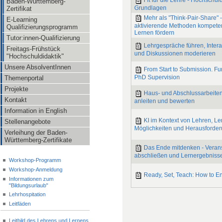
Fit für die Lehre - Hochschul
Baden-Württemberg-
Grundlagen
Zertifikat
Mehr als "Think-Pair-Share" 
E-Learning
aktivierende Methoden kompeten
Qualifizierungsprogramm
Lernen fördern
Tutor:innen-Qualifizierung
Lehrgespräche führen, Intera
Freitags-Frühstück
und Diskussionen moderieren
"Hochschuldidaktik"
Unsere AbsolventInnen
From Start to Submission. F
PhD Supervision
Themenportal
Projekte
Haus- und Abschlussarbeiten
Kontakt
anleiten und bewerten
Information in English
KI im Kontext von Lehren, Le
Stellenangebote
Möglichkeiten und Herausforde
Verleihung der Baden-
Württemberg-Zertifikate
Das Ende mitdenken - Veran
abschließen und Lernergebnisse
Workshop-Programm
Workshop-Anmeldung
Ready, Set, Teach: How to E
Informationen zum
"Bildungsurlaub"
Lehrhospitation
Leitfäden
Leitbild des Lehrens und Lernens