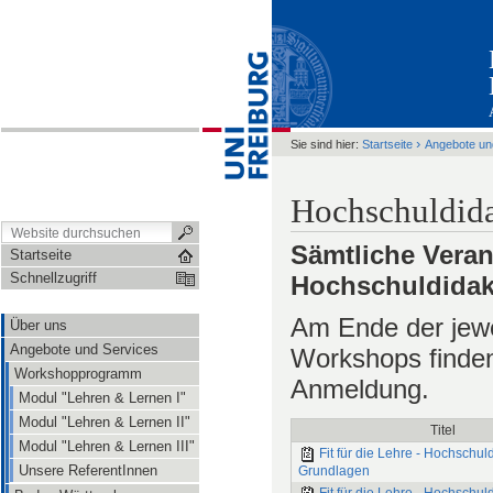
›
Sie sind hier:
Startseite
Angebote un
Hochschuldida
Sämtliche Veran
Startseite
Schnellzugriff
Hochschuldidakt
Am Ende der jewe
Über uns
Angebote und Services
Workshops finden
Workshopprogramm
Anmeldung.
Modul "Lehren & Lernen I"
Modul "Lehren & Lernen II"
Titel
Modul "Lehren & Lernen III"
Fit für die Lehre - Hochschul
Unsere ReferentInnen
Grundlagen