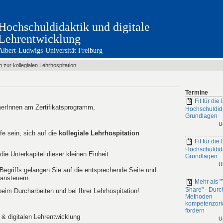
Hochschuldidaktik und digitale
Lehrentwicklung
Albert-Ludwigs-Universität Freiburg
n zur kollegialen Lehrhospitation
Termine
Fit für die 
merInnen am Zertifikatsprogramm,
Hochschuldid
Grundlagen
U
fe sein, sich auf die
kollegiale Lehrhospitation
Fit für die 
Hochschuldid
ie Unterkapitel dieser kleinen Einheit.
Grundlagen
U
Begriffs gelangen Sie auf die entsprechende Seite und
 ansteuern.
Mehr als "
Share" - Durc
eim Durcharbeiten und bei Ihrer Lehrhospitation!
Methoden
kompetenzorie
fördern
 & digitalen Lehrentwicklung
U