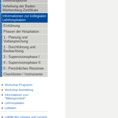
Stellenangebote
Verleihung der Baden-
Württemberg-Zertifikate
Informationen zur kollegialen
Lehrhospitation
Einführung
Phasen der Hospitation
1 - Planung und
Vorbesprechung
2 - Durchführung und
Beobachtung
3 - Supervisionsphase I
4 - Supervisionsphase II
5 - Persönliches Resümee
Checklisten / Instrumente
Workshop-Programm
Workshop-Anmeldung
Informationen zum
"Bildungsurlaub"
Lehrhospitation
Leitfäden
Leitbild des Lehrens und Lernens