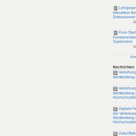
Lehrgespr
Interaktion fö
Diskussionen
U
From Start
Fundamentals
Supervision
U
Ko
Nachrichten
Verleihung
Württemberg-Z
Verleihung
Württemberg-Ze
Hochschuldid
Digitale Fe
der Verleihun
Württemberg-Ze
Hochschuldid
Zukunftsk