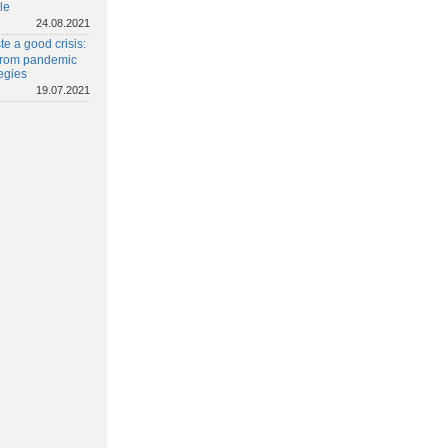
le
24.08.2021
e a good crisis:
 from pandemic
egies
19.07.2021