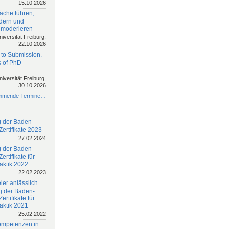
15.10.2026
äche führen,
rdern und
 moderieren
niversität Freiburg,
22.10.2026
 to Submission.
 of PhD
niversität Freiburg,
30.10.2026
mmende Termine…
 der Baden-
ertifikate 2023
27.02.2024
 der Baden-
rtifikate für
aktik 2022
22.02.2023
ier anlässlich
g der Baden-
rtifikate für
aktik 2021
25.02.2022
ompetenzen in