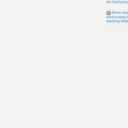
der Hochschu
Never wast
what to keep
teaching strat