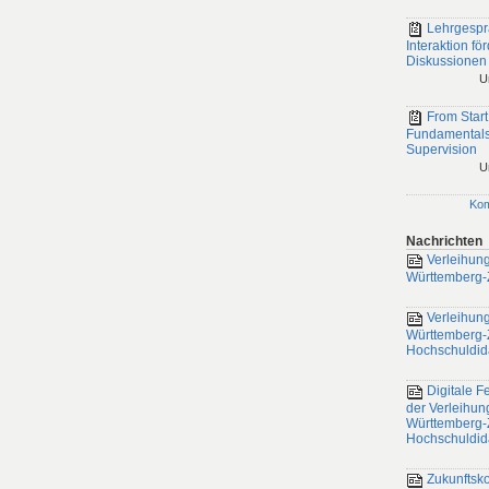
Lehrgespr
Interaktion fö
Diskussionen
U
From Start
Fundamentals
Supervision
U
Ko
Nachrichten
Verleihung
Württemberg-Z
Verleihung
Württemberg-Ze
Hochschuldid
Digitale Fe
der Verleihun
Württemberg-Ze
Hochschuldid
Zukunftsk