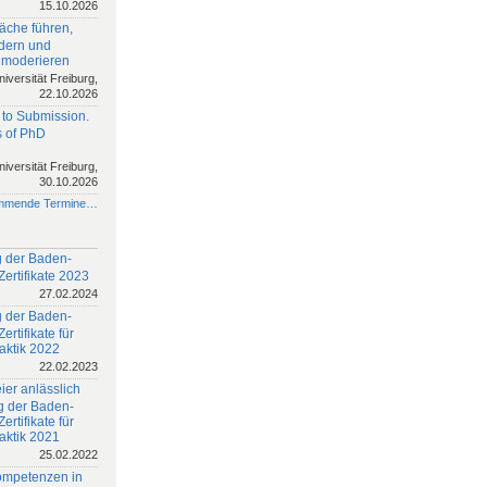
15.10.2026
äche führen,
rdern und
 moderieren
niversität Freiburg,
22.10.2026
 to Submission.
 of PhD
niversität Freiburg,
30.10.2026
mmende Termine…
 der Baden-
ertifikate 2023
27.02.2024
 der Baden-
rtifikate für
aktik 2022
22.02.2023
ier anlässlich
g der Baden-
rtifikate für
aktik 2021
25.02.2022
ompetenzen in