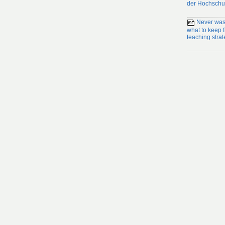
der Hochschu
Never wast
what to keep
teaching strat