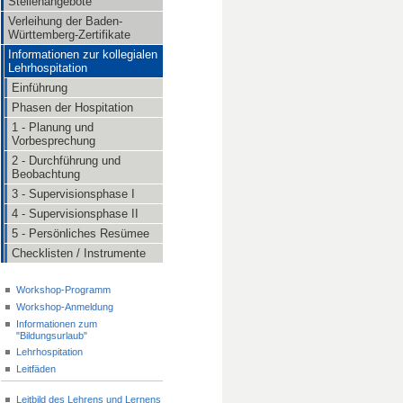
Stellenangebote
Verleihung der Baden-
Württemberg-Zertifikate
Informationen zur kollegialen
Lehrhospitation
Einführung
Phasen der Hospitation
1 - Planung und
Vorbesprechung
2 - Durchführung und
Beobachtung
3 - Supervisionsphase I
4 - Supervisionsphase II
5 - Persönliches Resümee
Checklisten / Instrumente
Workshop-Programm
Workshop-Anmeldung
Informationen zum
"Bildungsurlaub"
Lehrhospitation
Leitfäden
Leitbild des Lehrens und Lernens