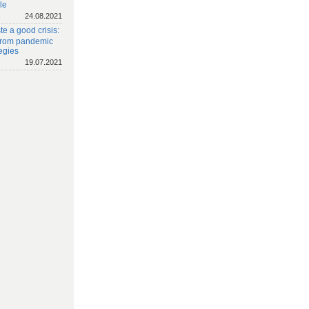
le
24.08.2021
e a good crisis:
 from pandemic
egies
19.07.2021