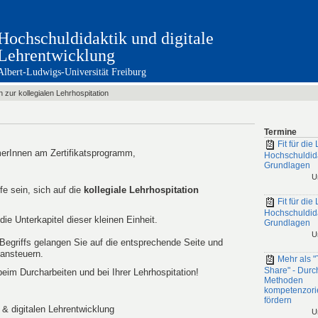
Hochschuldidaktik und digitale
Lehrentwicklung
Albert-Ludwigs-Universität Freiburg
n zur kollegialen Lehrhospitation
Termine
Fit für die 
merInnen am Zertifikatsprogramm,
Hochschuldid
Grundlagen
U
fe sein, sich auf die
kollegiale Lehrhospitation
Fit für die 
Hochschuldid
ie Unterkapitel dieser kleinen Einheit.
Grundlagen
U
Begriffs gelangen Sie auf die entsprechende Seite und
 ansteuern.
Mehr als "
Share" - Durc
eim Durcharbeiten und bei Ihrer Lehrhospitation!
Methoden
kompetenzorie
fördern
 & digitalen Lehrentwicklung
U