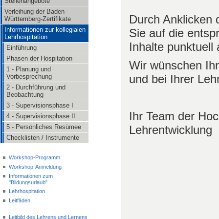
Stellenangebote
Verleihung der Baden-
Durch Anklicken d
Württemberg-Zertifikate
Informationen zur kollegialen
Sie auf die ents
Lehrhospitation
Inhalte punktuell
Einführung
Phasen der Hospitation
Wir wünschen Ihn
1 - Planung und
und bei Ihrer Leh
Vorbesprechung
2 - Durchführung und
Beobachtung
3 - Supervisionsphase I
Ihr Team der Hoch
4 - Supervisionsphase II
Lehrentwicklung
5 - Persönliches Resümee
Checklisten / Instrumente
Workshop-Programm
Workshop-Anmeldung
Informationen zum
"Bildungsurlaub"
Lehrhospitation
Leitfäden
Leitbild des Lehrens und Lernens