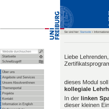
›
Sie sind hier:
Startseite
Informatione
Liebe Lehrenden,
Startseite
Schnellzugriff
Zertifikatsprogr
Über uns
Angebote und Services
dieses Modul soll 
Unsere AbsolventInnen
kollegiale Lehr
Themenportal
Projekte
In der
linken Spa
Kontakt
dieser kleinen Ein
Information in English