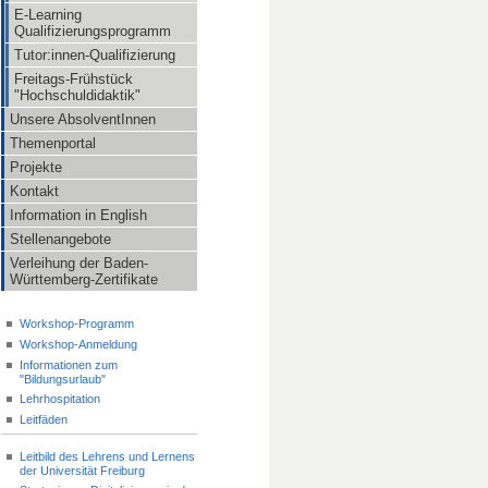
E-Learning
Qualifizierungsprogramm
Tutor:innen-Qualifizierung
Freitags-Frühstück
"Hochschuldidaktik"
Unsere AbsolventInnen
Themenportal
Projekte
Kontakt
Information in English
Stellenangebote
Verleihung der Baden-
Württemberg-Zertifikate
Workshop-Programm
Workshop-Anmeldung
Informationen zum
"Bildungsurlaub"
Lehrhospitation
Leitfäden
Leitbild des Lehrens und Lernens
der Universität Freiburg