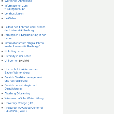
Workshop-Anmeldung
Informationen zum
"Bildungsurlaub"
Lehrhospitation
Leitfäden
Leitbild des Lehrens und Lernens
der Universität Freiburg
Strategie zur Digitalisierung in der
Lehre
Informationsraum "Digital lehren
an der Universität Freiburg)"
Notizblog Lehre
Diversity in der Lehre
Uni-Lernen
(Archiv)
Hochschuldidaktikzentrum
Baden-Württemberg
Bereich Qualitätsmanagement
und Akkreditierung
Bereich Lehrstrategie und
Digitalisierung
Abteilung E-Learning
Wissenschafliche Weiterbildung
University College (UCF)
Freiburger Advanced Center of
Education (FACE)