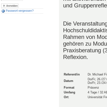
und Gruppenrefle
Passwort vergessen?
Die Veranstaltung 
Hochschuldidakti
Rahmen von Modul
gehören zu Modul 
Praxisberatung (3
Reflexion.
Referent/in
Dr. Michael F
Do/Fr, 26./27
Datum
Do/Fr, 23./24
Format
Präsenz
Umfang
4 Tage / 32 A
Ort
:
Universität Fr