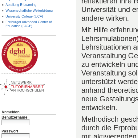
reflektieren ihre 
Abteilung E-Learning
Universität und e
Wissenschafliche Weiterbildung
andere wirken.
University College (UCF)
Freiburger Advanced Center of
Education (FACE)
Mit Hilfe erfahru
Lehrsimulationen)
Lehrsituationen a
Veranstaltung Ge
zu entwickeln un
Veranstaltung sol
unterstützt werd
anhand theoretis
neue Gestaltungs
entwickeln.
Anmelden
Methodisch gesch
Benutzername
durch die Erprob
Passwort
mit aktivierende