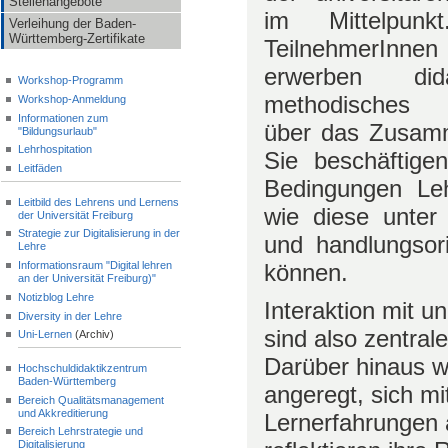
Stellenangebote
im Mittelpunk
Verleihung der Baden-
Württemberg-Zertifikate
TeilnehmerInnen
erwerben didak
Workshop-Programm
methodisches 
Workshop-Anmeldung
Informationen zum
über das Zusamm
"Bildungsurlaub"
Lehrhospitation
Sie beschäftige
Leitfäden
Bedingungen Leh
Leitbild des Lehrens und Lernens
wie diese unter
der Universität Freiburg
Strategie zur Digitalisierung in der
und handlungsori
Lehre
Informationsraum "Digital lehren
können.
an der Universität Freiburg)"
Notizblog Lehre
Interaktion mit u
Diversity in der Lehre
sind also zentral
Uni-Lernen
(Archiv)
Darüber hinaus w
Hochschuldidaktikzentrum
Baden-Württemberg
angeregt, sich mi
Bereich Qualitätsmanagement
und Akkreditierung
Lernerfahrungen 
Bereich Lehrstrategie und
Digitalisierung