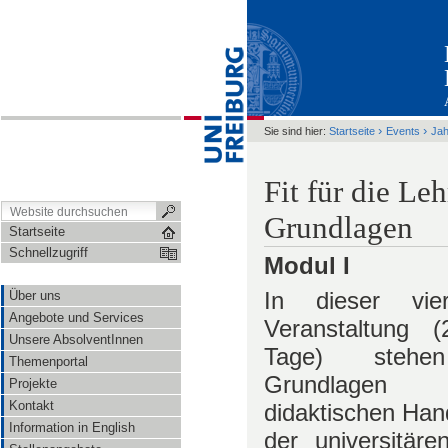
›
›
Sie sind hier:
Startseite
Events
Ja
Fit für die Le
Grundlagen
Startseite
Schnellzugriff
Modul I
In dieser vier
Über uns
Angebote und Services
Veranstaltung 
Unsere AbsolventInnen
Tage) stehe
Themenportal
Grundlage
Projekte
Kontakt
didaktischen Han
Information in English
der universitäre