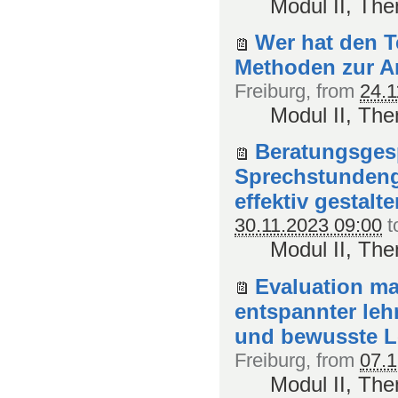
Modul II, Th
Wer hat den T
Methoden zur Ar
Freiburg
, from
24.1
Modul II, Th
Beratungsges
Sprechstundeng
effektiv gestalt
30.11.2023 09:00
t
Modul II, Th
Evaluation ma
entspannter lehr
und bewusste L
Freiburg
, from
07.1
Modul II, Th