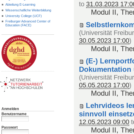
to
31.03.2023 17:0
Abteilung E-Learning
Modul II, The
Wissenschafliche Weiterbildung
University College (UCF)
Freiburger Advanced Center of
Selbstlernko
Education (FACE)
(
Universität Freibu
30.05.2023 17:00
)
Modul II, The
(E-) Lernport
Dokumentation 
(
Universität Freibu
05.05.2023 17:00
)
Modul II, The
Lehrvideos le
Anmelden
sinnvoll einset
Benutzername
12.05.2023 09:00
t
Passwort
Modul II, The