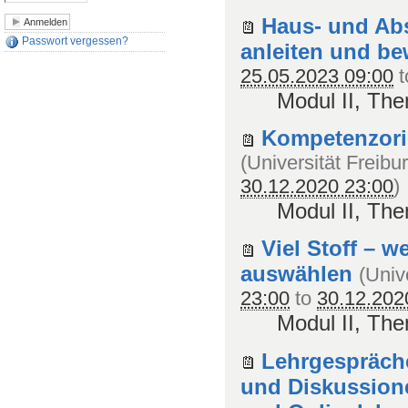
Haus- und Abs
Passwort vergessen?
anleiten und be
25.05.2023 09:00
t
Modul II, The
Kompetenzorien
(
Universität Freibu
30.12.2020 23:00
)
Modul II, Th
Viel Stoff – we
auswählen
(
Univ
23:00
to
30.12.202
Modul II, Th
Lehrgespräche
und Diskussione