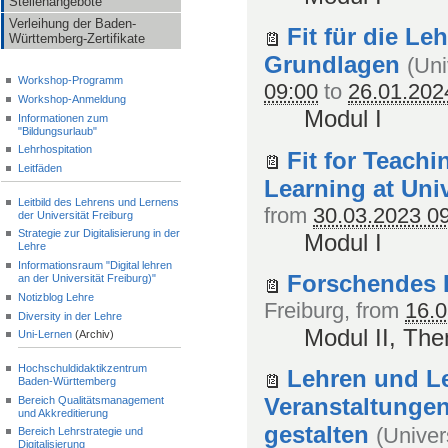
Stellenangebote
Verleihung der Baden-
Fit für die Le
Württemberg-Zertifikate
Grundlagen
(
Uni
Workshop-Programm
09:00
to
26.01.202
Workshop-Anmeldung
Modul I
Informationen zum
"Bildungsurlaub"
Lehrhospitation
Fit for Teach
Leitfäden
Learning at Univ
Leitbild des Lehrens und Lernens
from
30.03.2023 0
der Universität Freiburg
Strategie zur Digitalisierung in der
Modul I
Lehre
Informationsraum "Digital lehren
Forschendes 
an der Universität Freiburg)"
Notizblog Lehre
Freiburg
, from
16.0
Diversity in der Lehre
Modul II, Th
Uni-Lernen
(Archiv)
Hochschuldidaktikzentrum
Lehren und Le
Baden-Württemberg
Veranstaltungen
Bereich Qualitätsmanagement
und Akkreditierung
gestalten
(
Univer
Bereich Lehrstrategie und
Digitalisierung