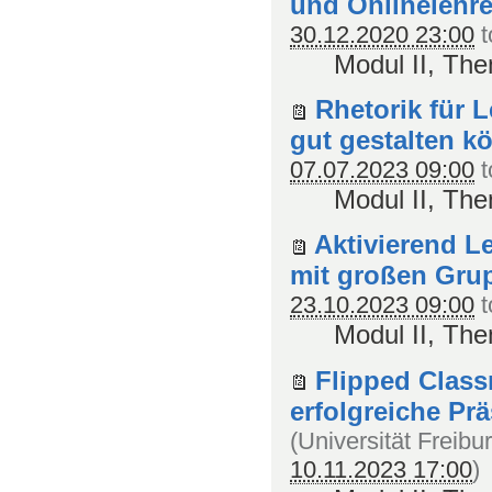
und Onlinelehre
30.12.2020 23:00
t
Modul II, Th
Rhetorik für 
gut gestalten k
07.07.2023 09:00
t
Modul II, Th
Aktivierend L
mit großen Gr
23.10.2023 09:00
t
Modul II, Th
Flipped Class
erfolgreiche Pr
(
Universität Freibu
10.11.2023 17:00
)