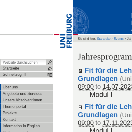
›
›
Sie sind hier:
Startseite
Events
Ja
Jahresprogra
Startseite
Fit für die Le
Schnellzugriff
Grundlagen
(
Uni
09:00
to
14.07.202
Über uns
Modul I
Angebote und Services
Unsere AbsolventInnen
Fit für die Le
Themenportal
Grundlagen
Projekte
(
Uni
Kontakt
09:00
to
17.11.202
Information in English
Modul I