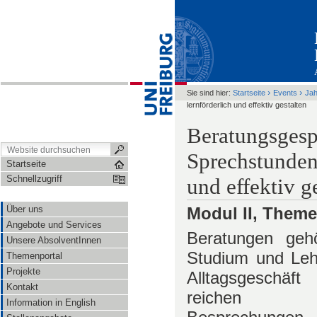
›
›
Sie sind hier:
Startseite
Events
Ja
lernförderlich und effektiv gestalten
Beratungsgesp
Sprechstunden
Startseite
Schnellzugriff
und effektiv g
Über uns
Modul II, Theme
Angebote und Services
Beratungen geh
Unsere AbsolventInnen
Studium und Le
Themenportal
Projekte
Alltagsgeschä
Kontakt
reichen
Information in English