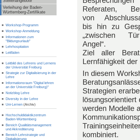
Besprechung
Stellenangebote
Referaten, Bet
Verleihung der Baden-
Württemberg-Zertifikate
von Abschlussa
bis hin zu Ges
Workshop-Programm
Workshop-Anmeldung
„zwischen T
Informationen zum
"Bildungsurlaub"
Angel“.
Lehrhospitation
Ziel aller Bera
Leitfäden
Lernfähigkeit der
Leitbild des Lehrens und Lernens
der Universität Freiburg
In diesem Works
Strategie zur Digitalisierung in der
Lehre
Beratungsanlässe 
Informationsraum "Digital lehren
an der Universität Freiburg)"
Strategien erarbe
Notizblog Lehre
lösungsorientier
Diversity in der Lehre
Uni-Lernen
(Archiv)
werden Modelle 
Kommunikationsps
Hochschuldidaktikzentrum
Baden-Württemberg
Trainingseinheite
Bereich Qualitätsmanagement
und Akkreditierung
kombiniert.
Bereich Lehrstrategie und
Digitalisierung