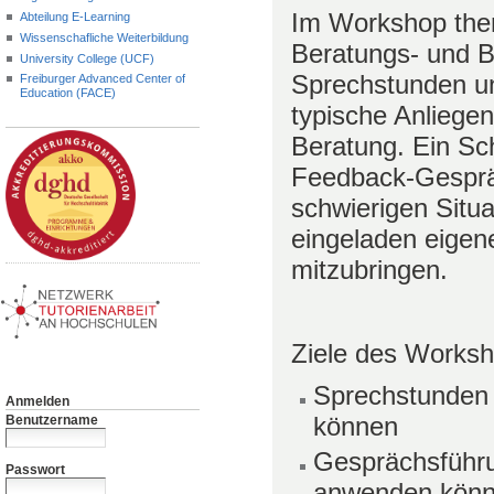
Im Workshop them
Abteilung E-Learning
Wissenschafliche Weiterbildung
Beratungs- und B
University College (UCF)
Sprechstunden u
Freiburger Advanced Center of
Education (FACE)
typische Anliege
Beratung. Ein Sch
Feedback-Gespr
schwierigen Situ
eingeladen eigen
mitzubringen.
Ziele des Works
Sprechstunden o
Anmelden
können
Benutzername
Gesprächsführ
Passwort
anwenden kön