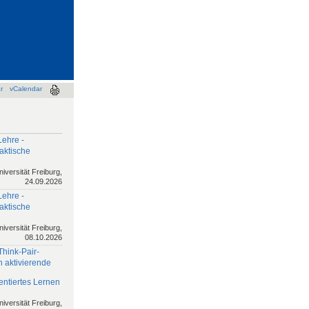
r
vCalendar
Lehre -
aktische
niversität Freiburg,
24.09.2026
Lehre -
aktische
niversität Freiburg,
08.10.2026
Think-Pair-
h aktivierende
ntiertes Lernen
niversität Freiburg,