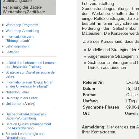
Stellenangebote
Lehrveranstaltu
Verleihung der Baden-
Sprechstundengestaltung tran
Württemberg-Zertifikate
dem Workshop erhalten die T
einige Reflexionsfragen, die 
besteht in einer asynchronen
Workshop-Programm
Förderung der Selbstlernkom
Workshop-Anmeldung
Materialien. Die Konzepte werd
Informationen zum
"Bildungsurlaub"
Ziele des Kurses sind, dass d
Lehrhospitation
Modelle und Strategien der
Leitfäden
Angemessene Strategien in 
Sich über Erfahrungen und 
Leitbild des Lehrens und Lernens
der Universität Freiburg
Bereich austauschen
Strategie zur Digitalisierung in der
Lehre
Referent/in
Eva-Ma
Informationsraum "Digital lehren
an der Universität Freiburg)"
Datum
Di, 30
Notizblog Lehre
Format
Online
Diversity in der Lehre
Umfang
1 Tag /
Uni-Lernen
(Archiv)
Synchrone Phasen
09.00-1
Ort
:
Univers
Hochschuldidaktikzentrum
Baden-Württemberg
Bereich Qualitätsmanagement
Anmeldung:
Hier geht es zur
A
und Akkreditierung
Ihrer Kontaktdaten.
Bereich Lehrstrategie und
Digitalisierung