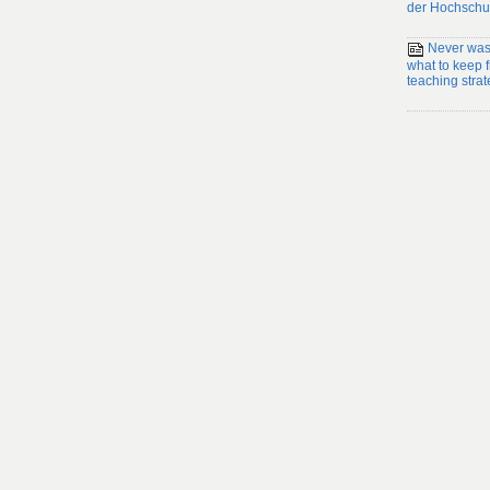
der Hochschu
Never wast
what to keep
teaching strat