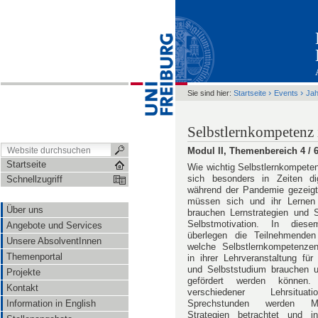
›
›
Sie sind hier:
Startseite
Events
Ja
Selbstlernkompetenz
Modul II, Themenbereich 4 / 
Startseite
Wie wichtig Selbstlernkompeten
sich besonders in Zeiten dig
Schnellzugriff
während der Pandemie gezeigt
müssen sich und ihr Lernen o
Über uns
brauchen Lernstrategien und S
Selbstmotivation. In dies
Angebote und Services
überlegen die Teilnehmende
Unsere AbsolventInnen
welche Selbstlernkompetenzen
Themenportal
in ihrer Lehrveranstaltung für
und Selbststudium brauchen u
Projekte
gefördert werden können
Kontakt
verschiedener Lehrsitua
Information in English
Sprechstunden werden M
Strategien betrachtet und i