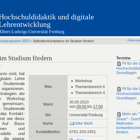
Hochschuldidaktik und digitale
Lehrentwicklung
Albert-Ludwigs-Universität Freiburg
›
iCalenda
hresprogramm 2023
Selbstlernkompetenz im Studium fördern
 im Studium fördern
Termine
Fit für die 
6
Hochschuldid
Grundlagen
zen sind, hat
U
italen Lehre
Workshop
. Studierende
Was
Themenbereich 6
rganisieren,
Fit für die 
Themenbereich 4
trategien der
Hochschuldid
Grundlagen
em Workshop
30.05.2023
n gemeinsam,
U
Wann
von
09:00
bis
17:00
 Studierende
 das Kontakt-
Mehr als "
Wo
Universität Freiburg
nd wie diese
Share" - Durc
. Auf Basis
Methoden
Name
Silke Weiß
kompetenzorie
tionen und
Kontakttelefon
0761-203-2451
fördern
odelle und
U
n die eigene