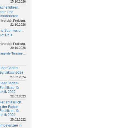
15.10.2026
äche führen,
rdern und
 moderieren
niversität Freiburg,
22.10.2026
 to Submission.
 of PhD
niversität Freiburg,
30.10.2026
mmende Termine…
 der Baden-
ertifikate 2023
27.02.2024
 der Baden-
rtifikate für
aktik 2022
22.02.2023
ier anlässlich
g der Baden-
rtifikate für
aktik 2021
25.02.2022
ompetenzen in