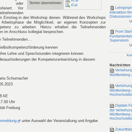
vCal
Termin übernehmen
ng oder
iCal
Lehrgespr
sferiert. Vor
Interaktion fö
eilnehmenden
Diskussionen
zum Einstieg in den Workshop dienen. Während des Workshops
U
 Arbeitsphase die Möglichkeit, an eigenen Konzepten zur
petenz zu arbeiten. Hierzu erhalten die Teilnehmenden
en im Anschluss kollegial besprochen.
From Start
Fundamentals
ie Teilnehmenden…
Supervision
U
 Selbstkompetenzförderung kennen
ihre Lehre und Sprechstunden integrieren können
Ko
Herausforderungen der Kompetenzentwicklung in diesem
Nachrichten
Verleihung
Württemberg-Z
ria Schumacher
.05.2023
Verleihung
Württemberg-Ze
Hochschuldid
 8 AE
7.00 Uhr
Digitale Fe
ität Freiburg
der Verleihun
Württemberg-Ze
Hochschuldid
nmeldung
unter Auswahl der Veranstaltung und Angabe
Zukunftsk