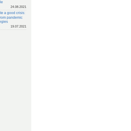
le
24.08.2021
e a good crisis:
 from pandemic
egies
19.07.2021