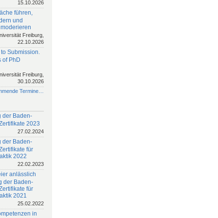
15.10.2026
äche führen,
rdern und
 moderieren
niversität Freiburg,
22.10.2026
 to Submission.
 of PhD
niversität Freiburg,
30.10.2026
mmende Termine…
 der Baden-
ertifikate 2023
27.02.2024
 der Baden-
rtifikate für
aktik 2022
22.02.2023
ier anlässlich
g der Baden-
rtifikate für
aktik 2021
25.02.2022
ompetenzen in