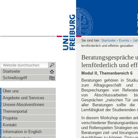
›
›
Sie sind hier:
Startseite
Events
Ja
lernförderlich und effektiv gestalten
Beratungsgespräche 
lernförderlich und eff
Startseite
Modul II, Themenbereich 6
Schnellzugriff
Beratungen gehören in Studi
zum Alltagsgeschäft und 
Besprechungen von Referate
Über uns
von Abschlussarbeiten 
Angebote und Services
Gesprächen „zwischen Tür und
Unsere AbsolventInnen
aller Beratungen sollte die 
Lernfähigkeit der Studierenden 
Themenportal
In diesem Workshop werden an
Projekte
verschiedener Beratungsanlässe 
Kontakt
und Rollenspielen Strategien er
Information in English
Beratungen ziel- und lösungsorie
durchführen zu können. Dazu w