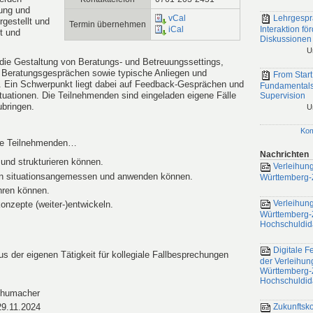
ung und
vCal
Lehrgespr
gestellt und
Termin übernehmen
Interaktion fö
iCal
it und
Diskussionen
U
die Gestaltung von Beratungs- und Betreuungssettings,
Beratungsgesprächen sowie typische Anliegen und
From Start
. Ein Schwerpunkt liegt dabei auf Feedback-Gesprächen und
Fundamentals
uationen. Die Teilnehmenden sind eingeladen eigene Fälle
Supervision
ubringen.
U
Ko
die Teilnehmenden…
Nachrichten
und strukturieren können.
Verleihung
n situationsangemessen und anwenden können.
Württemberg-Z
ühren können.
Verleihung
nzepte (weiter-)entwickeln.
Württemberg-Ze
Hochschuldid
Digitale Fe
us der eigenen Tätigkeit für kollegiale Fallbesprechungen
der Verleihun
Württemberg-Ze
Hochschuldid
chumacher
29.11.2024
Zukunftsk