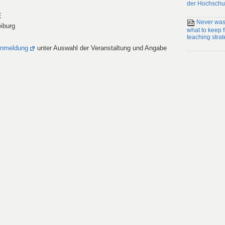
der Hochschu
E
Never wast
eiburg
what to keep
teaching strat
nmeldung
unter Auswahl der Veranstaltung und Angabe