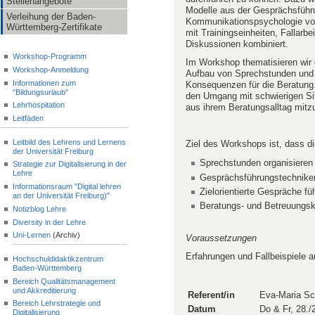
Stellenangebote
Modelle aus der Gesprächsführ
Verleihung der Baden-
Kommunikationspsychologie vor
Württemberg-Zertifikate
mit Trainingseinheiten, Fallarbe
Diskussionen kombiniert.
Workshop-Programm
Im Workshop thematisieren wir 
Workshop-Anmeldung
Aufbau von Sprechstunden und 
Informationen zum
Konsequenzen für die Beratung
"Bildungsurlaub"
den Umgang mit schwierigen Sit
Lehrhospitation
aus ihrem Beratungsalltag mitz
Leitfäden
Leitbild des Lehrens und Lernens
Ziel des Workshops ist, dass 
der Universität Freiburg
Sprechstunden organisieren 
Strategie zur Digitalisierung in der
Lehre
Gesprächsführungstechnike
Informationsraum "Digital lehren
Zielorientierte Gespräche f
an der Universität Freiburg)"
Beratungs- und Betreuungsko
Notizblog Lehre
Diversity in der Lehre
Uni-Lernen
(Archiv)
Voraussetzungen
Erfahrungen und Fallbeispiele a
Hochschuldidaktikzentrum
Baden-Württemberg
Bereich Qualitätsmanagement
und Akkreditierung
Referent/in
Eva-Maria S
Bereich Lehrstrategie und
Datum
Do & Fr, 28./
Digitalisierung