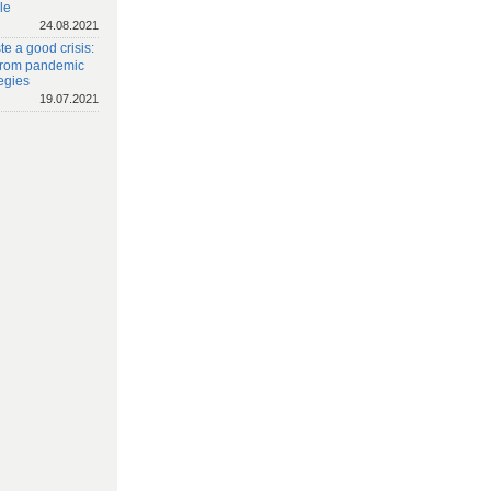
le
24.08.2021
e a good crisis:
 from pandemic
egies
19.07.2021