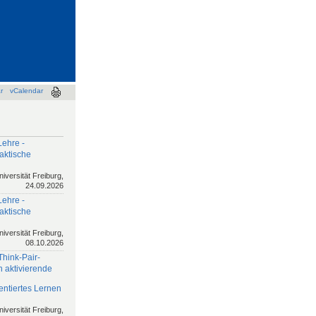
r
vCalendar
Lehre -
aktische
niversität Freiburg,
24.09.2026
Lehre -
aktische
niversität Freiburg,
08.10.2026
Think-Pair-
h aktivierende
ntiertes Lernen
niversität Freiburg,