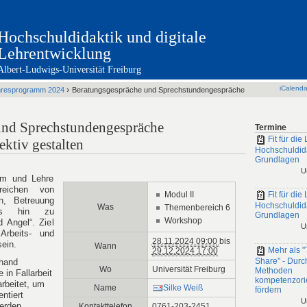
Hochschuldidaktik und digitale
Lehrentwicklung
Albert-Ludwigs-Universität Freiburg
›
iCalenda
hresprogramm 2024
Beratungsgespräche und Sprechstundengespräche
und Sprechstundengespräche
Termine
Fit für die 
ektiv gestalten
Hochschuldid
Grundlagen
U
um und Lehre
reichen von
Modul II
Fit für die 
n, Betreuung
Hochschuldid
Was
Themenbereich 6
bis hin zu
Grundlagen
Workshop
 Angel“. Ziel
U
Arbeits- und
28.11.2024 09:00
bis
sein.
Wann
Mehr als "
29.12.2024 17:00
Share" - Durc
hand
Wo
Universität Freiburg
Methoden
in Fallarbeit
kompetenzorie
arbeitet, um
Name
Silke Weiß
fördern
ntiert
U
erden
Kontakttelefon
0761-203-2451