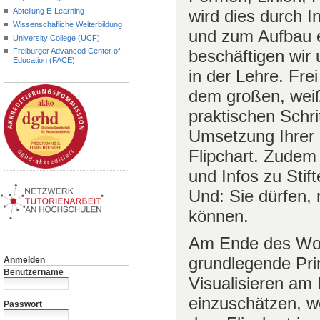
Abteilung E-Learning
wird dies durch 
Wissenschafliche Weiterbildung
und zum Aufbau e
University College (UCF)
beschäftigen wir
Freiburger Advanced Center of
Education (FACE)
in der Lehre. Fr
dem großen, weiße
praktischen Schri
Umsetzung Ihrer 
Flipchart. Zudem 
und Infos zu Stift
Und: Sie dürfen,
können.
Am Ende des Work
grundlegende Prin
Anmelden
Benutzername
Visualisieren am 
einzuschätzen, we
Passwort