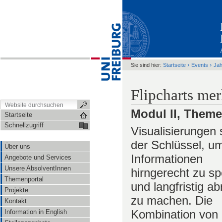
›
›
Sie sind hier:
Startseite
Events
Ja
Flipcharts mer
Modul II, Theme
Startseite
Schnellzugriff
Visualisierungen 
der Schlüssel, u
Über uns
Informationen
Angebote und Services
Unsere AbsolventInnen
hirngerecht zu sp
Themenportal
und langfristig ab
Projekte
zu machen. Die
Kontakt
Kombination von
Information in English