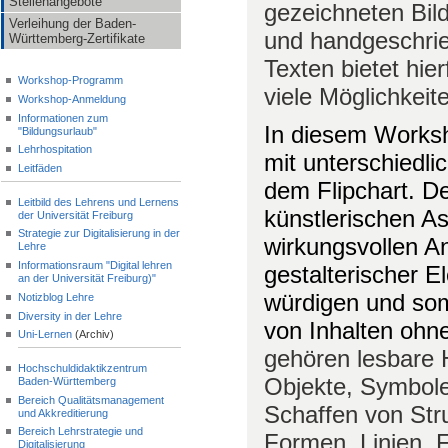
Stellenangebote
gezeichneten Bil
Verleihung der Baden-
und handgeschri
Württemberg-Zertifikate
Texten bietet hier
Workshop-Programm
viele Möglichkeit
Workshop-Anmeldung
Informationen zum
In diesem Worksh
"Bildungsurlaub"
Lehrhospitation
mit unterschiedlic
Leitfäden
dem Flipchart. De
Leitbild des Lehrens und Lernens
künstlerischen A
der Universität Freiburg
Strategie zur Digitalisierung in der
wirkungsvollen A
Lehre
Informationsraum "Digital lehren
gestalterischer 
an der Universität Freiburg)"
würdigen und somi
Notizblog Lehre
Diversity in der Lehre
von Inhalten oh
Uni-Lernen
(Archiv)
gehören lesbare H
Hochschuldidaktikzentrum
Objekte, Symbole
Baden-Württemberg
Bereich Qualitätsmanagement
Schaffen von Stru
und Akkreditierung
Bereich Lehrstrategie und
Formen, Linien, 
Digitalisierung