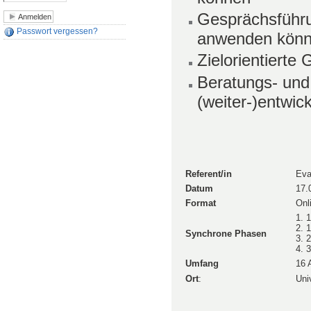
Gesprächsführ
Passwort vergessen?
anwenden kön
Zielorientierte
Beratungs- und
(weiter-)entwic
Referent/in
Eva
Datum
17.
Format
Onl
1. 
2. 
Synchrone Phasen
3. 
4. 
Umfang
16 
Ort
:
Uni