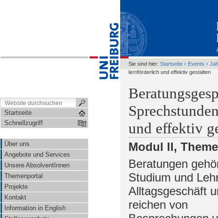
›
›
Sie sind hier:
Startseite
Events
Ja
lernförderlich und effektiv gestalten
Beratungsgesp
Sprechstunden
Startseite
Schnellzugriff
und effektiv g
Über uns
Modul II, Theme
Angebote und Services
Beratungen gehör
Unsere AbsolventInnen
Studium und Leh
Themenportal
Projekte
Alltagsgeschäft 
Kontakt
reichen von
Information in English