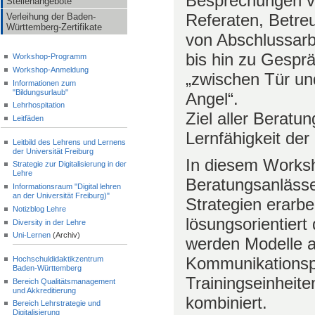
Besprechungen 
Stellenangebote
Referaten, Betre
Verleihung der Baden-
Württemberg-Zertifikate
von Abschlussarb
bis hin zu Gespr
Workshop-Programm
Workshop-Anmeldung
„zwischen Tür un
Informationen zum
"Bildungsurlaub"
Angel“.
Lehrhospitation
Ziel aller Beratun
Leitfäden
Lernfähigkeit der
Leitbild des Lehrens und Lernens
der Universität Freiburg
In diesem Works
Strategie zur Digitalisierung in der
Lehre
Beratungsanlässe 
Informationsraum "Digital lehren
an der Universität Freiburg)"
Strategien erarbe
Notizblog Lehre
lösungsorientier
Diversity in der Lehre
Uni-Lernen
(Archiv)
werden Modelle 
Kommunikationsps
Hochschuldidaktikzentrum
Baden-Württemberg
Trainingseinheite
Bereich Qualitätsmanagement
und Akkreditierung
kombiniert.
Bereich Lehrstrategie und
Digitalisierung