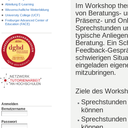
Im Workshop them
Abteilung E-Learning
Wissenschafliche Weiterbildung
von Beratungs- u
University College (UCF)
Präsenz- und Onl
Freiburger Advanced Center of
Education (FACE)
Sprechstunden u
typische Anliege
Beratung. Ein Sch
Feedback-Gespr
schwierigen Situ
eingeladen eigen
mitzubringen.
Ziele des Works
Sprechstunden v
Anmelden
können
Benutzername
Sprechstunden o
Passwort
können