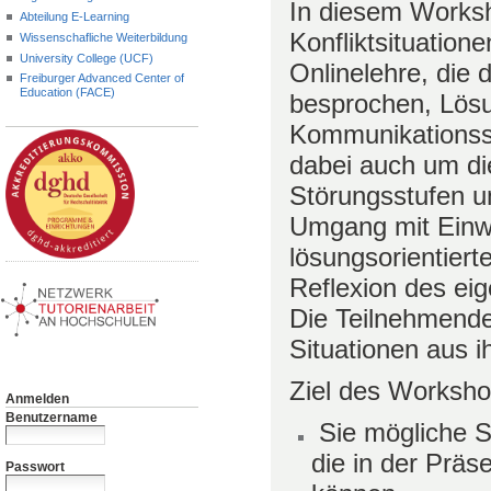
In diesem Works
Abteilung E-Learning
Konfliktsituation
Wissenschafliche Weiterbildung
University College (UCF)
Onlinelehre, die 
Freiburger Advanced Center of
Education (FACE)
besprochen, Lös
Kommunikationsst
dabei auch um di
Störungsstufen u
Umgang mit Einwä
lösungsorientier
Reflexion des eig
Die Teilnehmende
Situationen aus i
Ziel des Worksho
Anmelden
Benutzername
Sie mögliche S
die in der Präs
Passwort