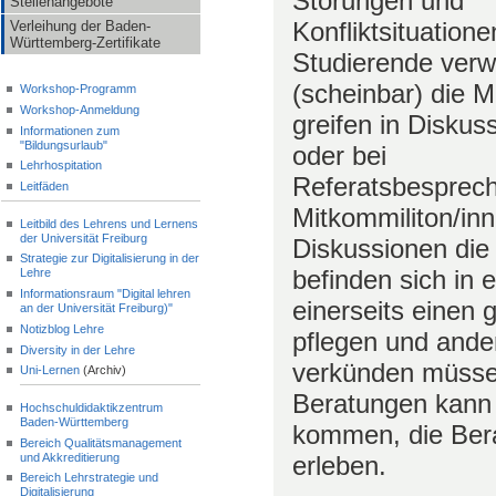
Störungen und
Stellenangebote
Konfliktsituatione
Verleihung der Baden-
Württemberg-Zertifikate
Studierende verw
(scheinbar) die Mi
Workshop-Programm
Workshop-Anmeldung
greifen in Diskus
Informationen zum
"Bildungsurlaub"
oder bei
Lehrhospitation
Referatsbesprec
Leitfäden
Mitkommiliton/inn
Leitbild des Lehrens und Lernens
der Universität Freiburg
Diskussionen di
Strategie zur Digitalisierung in der
befinden sich in 
Lehre
Informationsraum "Digital lehren
einerseits einen
an der Universität Freiburg)"
Notizblog Lehre
pflegen und ande
Diversity in der Lehre
verkünden müsse
Uni-Lernen
(Archiv)
Beratungen kann 
Hochschuldidaktikzentrum
Baden-Württemberg
kommen, die Bera
Bereich Qualitätsmanagement
und Akkreditierung
erleben.
Bereich Lehrstrategie und
Digitalisierung