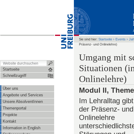
›
›
Sie sind hier:
Startseite
Events
Ja
Präsenz- und Onlinelehre)
Umgang mit sc
Situationen (i
Startseite
Schnellzugriff
Onlinelehre)
Über uns
Modul II, Theme
Angebote und Services
Im Lehralltag gibt
Unsere AbsolventInnen
der Präsenz- und
Themenportal
Projekte
Onlinelehre
Kontakt
unterschiedlichst
Information in English