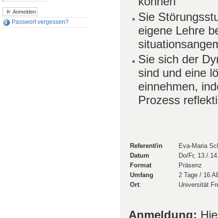
können
Sie Störungsstu
Passwort vergessen?
eigene Lehre be
situationsange
Sie sich der D
sind und eine l
einnehmen, ind
Prozess reflekt
Referent/in
Eva-Maria S
Datum
Do/Fr, 13./.1
Format
Präsenz
Umfang
2 Tage / 16 A
Ort
:
Universität Fr
Anmeldung:
Hie