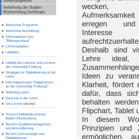
Stellenangebote
wecken,
Verleihung der Baden-
Württemberg-Zertifikate
Aufmerksamk
erregen un
Workshop-Programm
Interesse
Workshop-Anmeldung
Informationen zum
aufrechtzuerhalte
"Bildungsurlaub"
Lehrhospitation
Deshalb sind vis
Leitfäden
Lehre ideal,
Leitbild des Lehrens und Lernens
Zusammenhänge 
der Universität Freiburg
Strategie zur Digitalisierung in der
Ideen zu veran
Lehre
Informationsraum "Digital lehren
Klarheit, fördert
an der Universität Freiburg)"
dafür, dass sic
Notizblog Lehre
Diversity in der Lehre
behalten werden
Uni-Lernen
(Archiv)
Flipchart, Tablet
Hochschuldidaktikzentrum
In diesem Wor
Baden-Württemberg
Bereich Qualitätsmanagement
Prinzipien und 
und Akkreditierung
Bereich Lehrstrategie und
ermöglichen, a
Digitalisierung