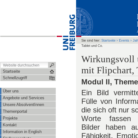
›
›
Sie sind hier:
Startseite
Events
Ja
Tablet und Co.
Wirkungsvoll 
mit Flipchart,
Startseite
Schnellzugriff
Modul II, Theme
Ein Bild vermitt
Über uns
Angebote und Services
Fülle von Inform
Unsere AbsolventInnen
die sich oft nur s
Themenportal
Worte fassen l
Projekte
Kontakt
Bilder haben a
Information in English
Fähigkeit, Emoti