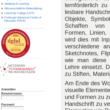
lernförderlich z
Abteilung E-Learning
Wissenschafliche Weiterbildung
lesbare Handschri
University College (UCF)
Objekte, Symbo
Freiburger Advanced Center of
Education (FACE)
Schaffen von S
Formen, Linien,
wird dies mit In
verschiedene an
Sketchnotes, Fli
wie man diese e
Lehre einsetzt. D
zu Stiften, Materi
Am Ende des Work
visuelle Element
Anmelden
Benutzername
und Formen zu ze
Handschrift zu ve
Passwort