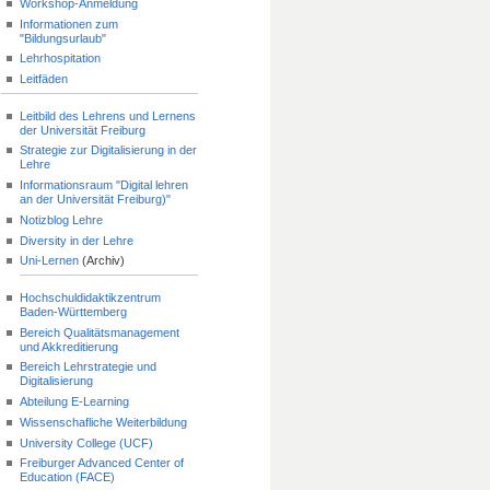
Workshop-Anmeldung
Informationen zum
"Bildungsurlaub"
Lehrhospitation
Leitfäden
Leitbild des Lehrens und Lernens
der Universität Freiburg
Strategie zur Digitalisierung in der
Lehre
Informationsraum "Digital lehren
an der Universität Freiburg)"
Notizblog Lehre
Diversity in der Lehre
Uni-Lernen
(Archiv)
Hochschuldidaktikzentrum
Baden-Württemberg
Bereich Qualitätsmanagement
und Akkreditierung
Bereich Lehrstrategie und
Digitalisierung
Abteilung E-Learning
Wissenschafliche Weiterbildung
University College (UCF)
Freiburger Advanced Center of
Education (FACE)