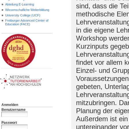
sind, dass die T
Abteilung E-Learning
Wissenschafliche Weiterbildung
methodische Elem
University College (UCF)
Lehrveranstaltun
Freiburger Advanced Center of
Education (FACE)
in die eigene Leh
Workshop werden
Kurzinputs gegeb
Lehrveranstaltun
findet vor allem 
Einzel- und Grupp
Voraussetzungen
gebeten, Unterlag
Lehrveranstaltun
mitzubringen. Dar
Anmelden
Planung der eige
Benutzername
Außerdem ist ein
Passwort
untereinander vo