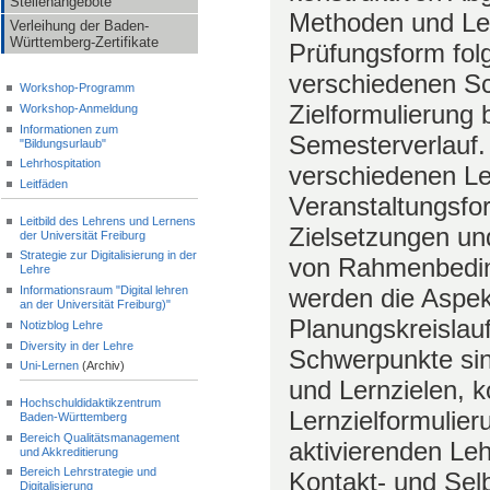
Stellenangebote
Methoden und Le
Verleihung der Baden-
Württemberg-Zertifikate
Prüfungsform fol
verschiedenen Sc
Workshop-Programm
Zielformulierung 
Workshop-Anmeldung
Informationen zum
Semesterverlauf. 
"Bildungsurlaub"
Lehrhospitation
verschiedenen Le
Leitfäden
Veranstaltungsfo
Leitbild des Lehrens und Lernens
Zielsetzungen u
der Universität Freiburg
Strategie zur Digitalisierung in der
von Rahmenbedin
Lehre
Informationsraum "Digital lehren
werden die Aspek
an der Universität Freiburg)"
Planungskreislaufs
Notizblog Lehre
Diversity in der Lehre
Schwerpunkte sin
Uni-Lernen
(Archiv)
und Lernzielen, k
Hochschuldidaktikzentrum
Lernzielformulie
Baden-Württemberg
Bereich Qualitätsmanagement
aktivierenden Le
und Akkreditierung
Bereich Lehrstrategie und
Kontakt- und Sel
Digitalisierung