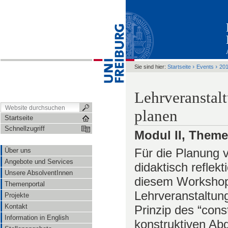
›
›
Sie sind hier:
Startseite
Events
201
Lehrveranstalt
planen
Startseite
Schnellzugriff
Modul II, Theme
Für die Planung v
Über uns
Angebote und Services
didaktisch reflekt
Unsere AbsolventInnen
diesem Workshop
Themenportal
Lehrveranstaltun
Projekte
Kontakt
Prinzip des “cons
Information in English
konstruktiven Abg