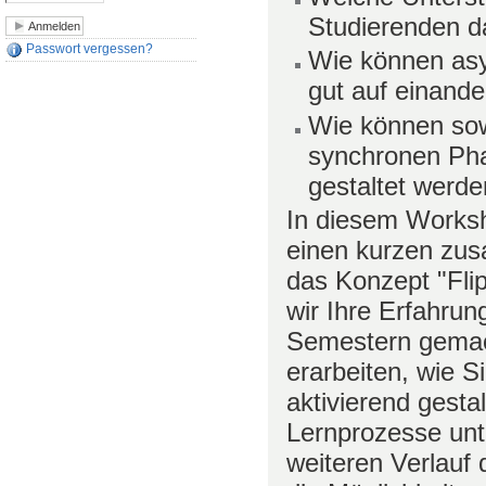
Studierenden d
Passwort vergessen?
Wie können as
gut auf einand
Wie können sow
synchronen Phas
gestaltet werd
In diesem Worksh
einen kurzen zu
das Konzept "Fli
wir Ihre Erfahrung
Semestern gemach
erarbeiten, wie 
aktivierend gesta
Lernprozesse unt
weiteren Verlauf