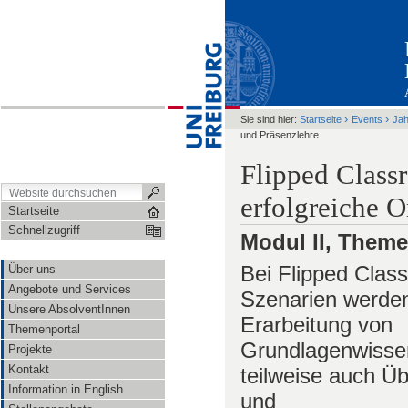
›
›
Sie sind hier:
Startseite
Events
Ja
und Präsenzlehre
Flipped Class
erfolgreiche O
Startseite
Schnellzugriff
Modul II, Theme
Bei Flipped Clas
Über uns
Angebote und Services
Szenarien werden
Unsere AbsolventInnen
Erarbeitung von
Themenportal
Grundlagenwisse
Projekte
Kontakt
teilweise auch Ü
Information in English
und