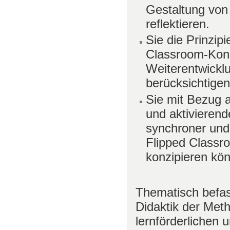
Gestaltung von
reflektieren.
Sie die Prinzip
Classroom-Konz
Weiterentwicklun
berücksichtige
Sie mit Bezug au
und aktivieren
synchroner und
Flipped Classro
konzipieren kö
Thematisch befas
Didaktik der Met
lernförderlichen 