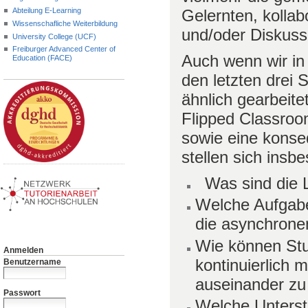
Gelernten, kollab
Abteilung E-Learning
Wissenschafliche Weiterbildung
und/oder Diskuss
University College (UCF)
Freiburger Advanced Center of
Auch wenn wir in
Education (FACE)
den letzten drei 
ähnlich gearbeite
Flipped Classroo
sowie eine konse
stellen sich insb
Was sind die L
Welche Aufgabe
die asynchron
Wie können Stu
Anmelden
kontinuierlich 
Benutzername
auseinander zu
Passwort
Welche Unterst