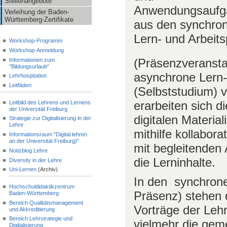
Stellenangebote
Anwendungsaufg
Verleihung der Baden-
Württemberg-Zertifikate
aus den synchro
Lern- und Arbeit
Workshop-Programm
Workshop-Anmeldung
(Präsenzveransta
Informationen zum
"Bildungsurlaub"
asynchrone Lern-
Lehrhospitation
Leitfäden
(Selbststudium) v
erarbeiten sich 
Leitbild des Lehrens und Lernens
der Universität Freiburg
digitalen Materia
Strategie zur Digitalisierung in der
Lehre
mithilfe kollabor
Informationsraum "Digital lehren
an der Universität Freiburg)"
mit begleitenden
Notizblog Lehre
die Lerninhalte.
Diversity in der Lehre
Uni-Lernen
(Archiv)
In den synchronen
Hochschuldidaktikzentrum
Präsenz) stehen d
Baden-Württemberg
Bereich Qualitätsmanagement
Vorträge der Leh
und Akkreditierung
Bereich Lehrstrategie und
vielmehr die gem
Digitalisierung