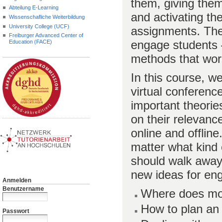
them, giving them
Abteilung E-Learning
and activating th
Wissenschafliche Weiterbildung
University College (UCF)
assignments. The
Freiburger Advanced Center of
engage students 
Education (FACE)
methods that wor
In this course, we
virtual conferenc
important theorie
on their relevance
online and offlin
matter what kind 
should walk away
new ideas for en
Anmelden
Benutzername
Where does mo
How to plan an 
Passwort