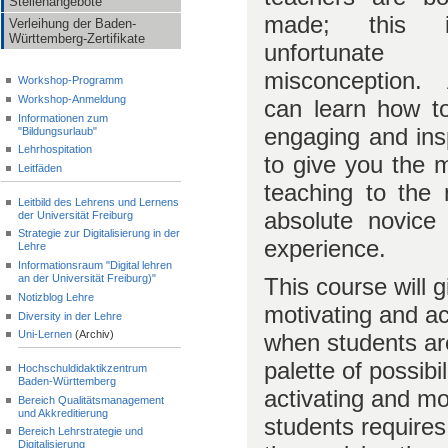
Stellenangebote
made; this 
Verleihung der Baden-
Württemberg-Zertifikate
unfortunate
misconception.
Workshop-Programm
Workshop-Anmeldung
can learn how t
Informationen zum
engaging and insp
"Bildungsurlaub"
Lehrhospitation
to give you the m
Leitfäden
teaching to the
Leitbild des Lehrens und Lernens
absolute novice
der Universität Freiburg
Strategie zur Digitalisierung in der
experience.
Lehre
Informationsraum "Digital lehren
an der Universität Freiburg)"
This course will 
Notizblog Lehre
motivating and act
Diversity in der Lehre
Uni-Lernen
(Archiv)
when students ar
palette of possibi
Hochschuldidaktikzentrum
Baden-Württemberg
activating and mo
Bereich Qualitätsmanagement
und Akkreditierung
students requires
Bereich Lehrstrategie und
Digitalisierung