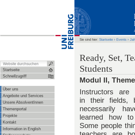
›
›
Sie sind hier:
Startseite
Events
Ja
Ready, Set, T
Students
Startseite
Schnellzugriff
Modul II, Theme
Über uns
Instructors are 
Angebote und Services
in their fields,
Unsere AbsolventInnen
necessarily ha
Themenportal
learned how to
Projekte
Kontakt
Some people thin
Information in English
teachers are bo