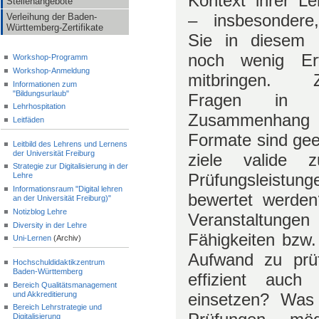
Kontext ihrer Le
Stellenangebote
– insbesondere
Verleihung der Baden-
Württemberg-Zertifikate
Sie in diesem 
noch wenig Erf
Workshop-Programm
Workshop-Anmeldung
mitbringen. Ze
Informationen zum
"Bildungsurlaub"
Fragen in d
Lehrhospitation
Zusammenhang
Leitfäden
Formate sind gee
Leitbild des Lehrens und Lernens
der Universität Freiburg
ziele valide
Strategie zur Digitalisierung in der
Prüfungsleistun
Lehre
Informationsraum "Digital lehren
bewertet werden
an der Universität Freiburg)"
Notizblog Lehre
Veranstaltungen
Diversity in der Lehre
Fähigkeiten bzw
Uni-Lernen
(Archiv)
Aufwand zu prü
Hochschuldidaktikzentrum
Baden-Württemberg
effizient auch
Bereich Qualitätsmanagement
und Akkreditierung
einsetzen? Was
Bereich Lehrstrategie und
Digitalisierung