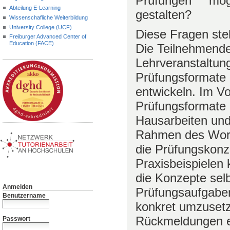
Prüfungen mögl
Abteilung E-Learning
gestalten?
Wissenschafliche Weiterbildung
University College (UCF)
Diese Fragen st
Freiburger Advanced Center of
Education (FACE)
Die Teilnehmenden
Lehrveranstaltun
Prüfungsformate
entwickeln. Im V
Prüfungsformate 
Hausarbeiten und
Rahmen des Work
die Prüfungskonz
Praxisbeispielen 
die Konzepte sel
Anmelden
Prüfungsaufgabe
Benutzername
konkret umzuset
Rückmeldungen er
Passwort