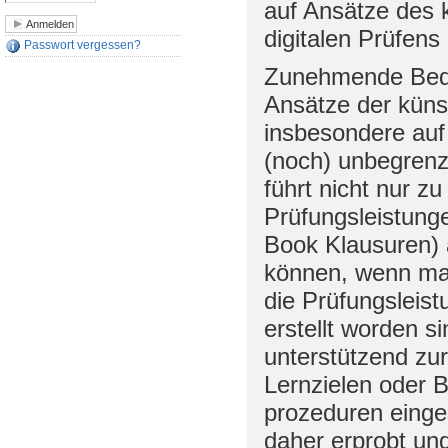
auf Ansätze des 
digitalen Prüfe
Passwort vergessen?
Zunehmende Bede
Ansätze der künstl
insbesondere au
(noch) unbegrenz
führt nicht nur zu
Prüfungsleistung
Book Klausuren)
können, wenn ma
die Prüfungsleist
erstellt worden 
unterstützend zu
Lernzielen oder B
prozeduren einge
daher erprobt und