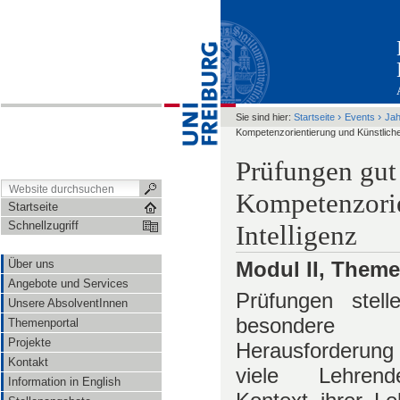
›
›
Sie sind hier:
Startseite
Events
Ja
Kompetenzorientierung und Künstlicher
Prüfungen gut 
Kompetenzorie
Startseite
Schnellzugriff
Intelligenz
Über uns
Modul II, Theme
Angebote und Services
Prüfungen stell
Unsere AbsolventInnen
besondere
Themenportal
Projekte
Herausforderu
Kontakt
viele Lehre
Information in English