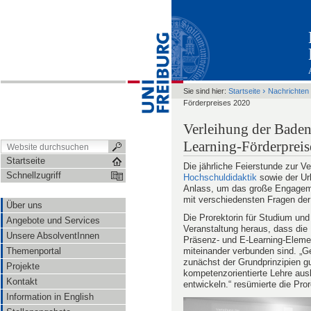
›
Sie sind hier:
Startseite
Nachrichten
Förderpreises 2020
Verleihung der Baden
Learning-Förderpreis
Startseite
Die jährliche Feierstunde zur V
Schnellzugriff
Hochschuldidaktik
sowie der U
Anlass, um das große Engageme
mit verschiedensten Fragen der 
Über uns
Die Prorektorin für Studium und 
Angebote und Services
Veranstaltung heraus, dass die 
Unsere AbsolventInnen
Präsenz- und E-Learning-Eleme
miteinander verbunden sind. „Ge
Themenportal
zunächst der Grundprinzipien gu
Projekte
kompetenzorientierte Lehre au
Kontakt
entwickeln.“ resümierte die Prore
Information in English