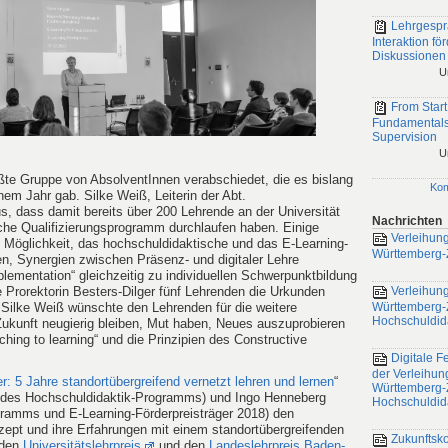
Lehrgespr
Interaktion fö
Diskussionen
U
From Start
Fundamentals
Supervision
U
ßte Gruppe von AbsolventInnen verabschiedet, die es bislang
Ko
inem Jahr gab. Silke Weiß, Leiterin der Abt.
us, dass damit bereits über 200 Lehrende an der Universität
Nachrichten
che Qualifizierungsprogramm durchlaufen haben. Einige
Verleihung
 Möglichkeit, das hochschuldidaktische und das E-Learning-
Württemberg-Z
en, Synergien zwischen Präsenz- und digitaler Lehre
lementation“ gleichzeitig zu individuellen Schwerpunktbildung
 Prorektorin Besters-Dilger fünf Lehrenden die Urkunden
Verleihung
Silke Weiß wünschte den Lehrenden für die weitere
Württemberg-Ze
Hochschuldid
 Zukunft neugierig bleiben, Mut haben, Neues auszuprobieren
ching to learning“ und die Prinzipien des Constructive
Digitale Fe
der Verleihun
er: 5 Jahre standortübergreifend vernetzt lehren und lernen
“
Württemberg-Ze
in des Hochschuldidaktik-Programms) und Ingo Henneberg
Hochschuldid
ramms und E-Learning-Förderpreisträger 2018) den
nzept und ihre Erfahrungen mit einem standortübergreifenden
Zukunftsk
 den
Universitätslehrpreis
und den
Landeslehrpreis Baden-