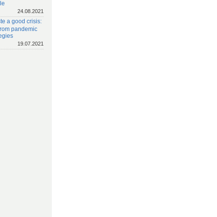
le
24.08.2021
e a good crisis:
 from pandemic
egies
19.07.2021