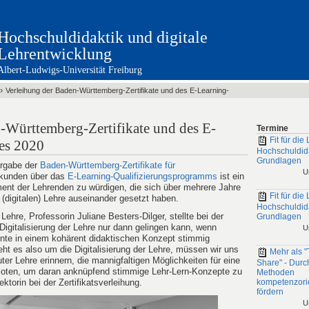
Hochschuldidaktik und digitale
Lehrentwicklung
Albert-Ludwigs-Universität Freiburg
›
Verleihung der Baden-Württemberg-Zertifikate und des E-Learning-
-Württemberg-Zertifikate und des E-
Termine
Fit für die 
es 2020
Hochschuldid
Grundlagen
ergabe der
Baden-Württemberg-Zertifikate für
U
rkunden über das
E-Learning-Qualifizierungsprogramms
ist ein
nt der Lehrenden zu würdigen, die sich über mehrere Jahre
Fit für die 
(digitalen) Lehre auseinander gesetzt haben.
Hochschuldid
Lehre, Professorin Juliane Besters-Dilger, stellte bei der
Grundlagen
Digitalisierung der Lehre nur dann gelingen kann, wenn
U
nte in einem kohärent didaktischen Konzept stimmig
ht es also um die Digitalisierung der Lehre, müssen wir uns
Mehr als "
ter Lehre erinnern, die mannigfaltigen Möglichkeiten für eine
Share" - Durc
sloten, um daran anknüpfend stimmige Lehr-Lern-Konzepte zu
Methoden
ktorin bei der Zertifikatsverleihung.
kompetenzorie
fördern
U