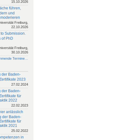
15.10.2026
äche führen,
rdern und
 moderieren
niversität Freiburg,
22.10.2026
 to Submission.
 of PhD
niversität Freiburg,
30.10.2026
mmende Termine…
 der Baden-
ertifikate 2023
27.02.2024
 der Baden-
rtifikate für
aktik 2022
22.02.2023
ier anlässlich
g der Baden-
rtifikate für
aktik 2021
25.02.2022
ompetenzen in