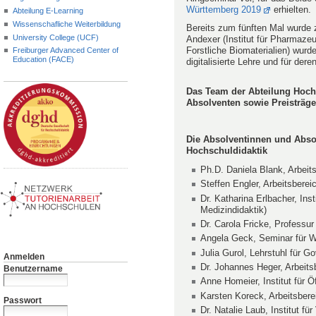
Württemberg 2019
erhielten.
Abteilung E-Learning
Wissenschafliche Weiterbildung
Bereits zum fünften Mal wurde
University College (UCF)
Andexer (Institut für Pharmazeu
Forstliche Biomaterialien) wurde
Freiburger Advanced Center of
Education (FACE)
digitalisierte Lehre und für de
Das Team der Abteilung Hochs
Absolventen sowie Preisträger
Die Absolventinnen und Absol
Hochschuldidaktik
Ph.D. Daniela Blank, Arbeits
Steffen Engler, Arbeitsbere
Dr. Katharina Erlbacher, Ins
Medizindidaktik)
Dr. Carola Fricke,
Professur
Angela Geck, Seminar für Wi
Julia Gurol, Lehrstuhl für
Anmelden
Dr. Johannes Heger, Arbeits
Benutzername
Anne Homeier, Institut für Ö
Karsten Koreck, Arbeitsbere
Passwort
Dr. Natalie Laub, Institut f