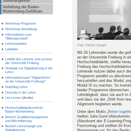
Stellenangebote
Verleihung der Baden-
Württemberg-Zertifikate
Workshop-Programm
Workshop-Anmeldung
Informationen zum
"Bildungsurlaub"
Lehrhospitation
Foto: Patrick Seeger
Leitfäden
Mit 26 Lehrenden wurde die grö
an der Universität Freiburg in e
Leitbild des Lehrens und Lernens
Hochschuldidaktik, stellte hera
der Universität Freiburg
Freiburg das hochschuldidaktis
Strategie zur Digitalisierung in der
Lehrende nutzen dabei auch die
Lehre
Programm parallel zu absolvier
Informationsraum "Digital lehren
herzustellen und das Modul „imp
an der Universität Freiburg)"
Modul III zu machen. So konnte
Notizblog Lehre
beider Programme überreichen. 
Diversity in der Lehre
Lehrtätigkeit, dass sie auch in
Uni-Lernen
(Archiv)
und dass sie der „Shift from tea
Alignment begleiten werde.
Hochschuldidaktikzentrum
Unter dem Motto „
Better togeth
Baden-Württemberg
hielten Julia Gurol (Absolvent
Bereich Qualitätsmanagement
(Absolvent des E-Learning-Prog
und Akkreditierung
Festvortrag und stellten ihr Ko
Bereich Lehrstrategie und
Ringseminar vor, für das Beide
Digitalisierung