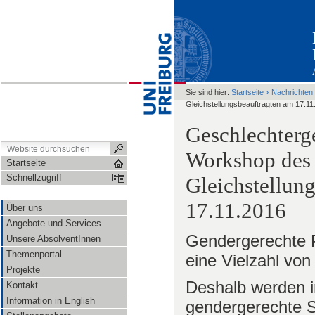
›
Sie sind hier:
Startseite
Nachrichten
Gleichstellungsbeauftragten am 17.11
Geschlechterg
Workshop des 
Startseite
Schnellzugriff
Gleichstellun
17.11.2016
Über uns
Angebote und Services
Gendergerechte P
Unsere AbsolventInnen
Themenportal
eine Vielzahl vo
Projekte
Deshalb werden
Kontakt
Information in English
gendergerechte S