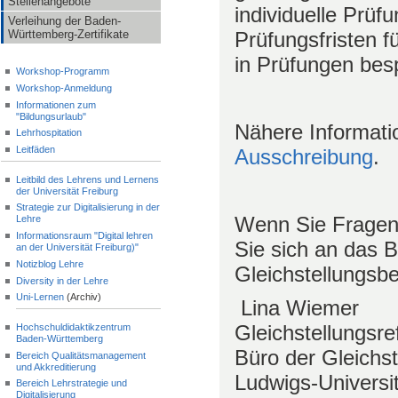
Stellenangebote
individuelle Prüf
Verleihung der Baden-
Württemberg-Zertifikate
Prüfungsfristen f
in Prüfungen bes
Workshop-Programm
Workshop-Anmeldung
Informationen zum
"Bildungsurlaub"
Nähere Informatio
Lehrhospitation
Leitfäden
Ausschreibung
.
Leitbild des Lehrens und Lernens
der Universität Freiburg
Strategie zur Digitalisierung in der
Wenn Sie Fragen 
Lehre
Informationsraum "Digital lehren
Sie sich an das B
an der Universität Freiburg)"
Notizblog Lehre
Gleichstellungsb
Diversity in der Lehre
Uni-Lernen
(Archiv)
Lina Wiemer
Gleichstellungsre
Hochschuldidaktikzentrum
Baden-Württemberg
Büro der Gleichs
Bereich Qualitätsmanagement
und Akkreditierung
Ludwigs-Universit
Bereich Lehrstrategie und
Digitalisierung